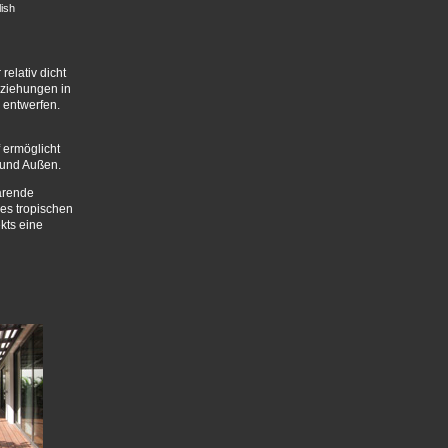
ish
relativ dicht
eziehungen in
 entwerfen.
 ermöglicht
 und Außen.
arende
es tropischen
kts eine